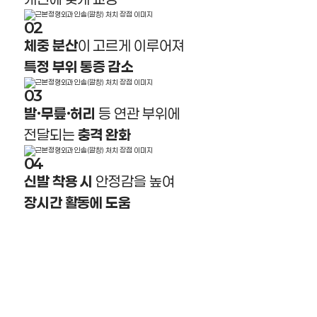
02
체중 분산
이 고르게 이루어져
특정 부위 통증 감소
03
발·무릎·허리
등 연관 부위에
전달되는
충격 완화
04
신발 착용 시
안정감을 높여
장시간 활동에 도움