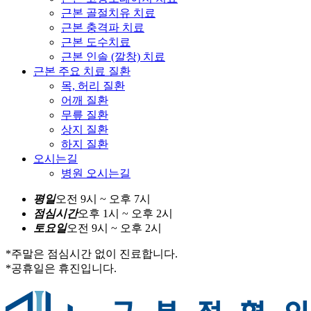
근본 골절치유 치료
근본 충격파 치료
근본 도수치료
근본 인솔 (깔창) 치료
근본 주요 치료 질환
목, 허리 질환
어깨 질환
무릎 질환
상지 질환
하지 질환
오시는길
병원 오시는길
평
일
오전 9시 ~ 오후 7시
점
심
시
간
오후 1시 ~ 오후 2시
토
요
일
오전 9시 ~ 오후 2시
*주말은 점심시간 없이 진료합니다.
*공휴일은 휴진입니다.